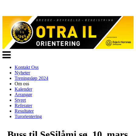
Veksle
navigasjon
Kontakt Oss
Nyheter
Treningsløp 2024
Om oss
Kalender
Arrangør
Styret
Referater
Resultater
Turorientering
Buss til SeSilåmi sø. 10. mars