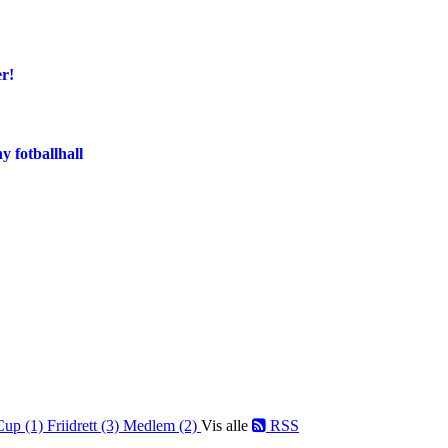
er!
y fotballhall
Cup (1)
Friidrett (3)
Medlem (2)
Vis alle
RSS