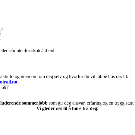
er
t
e
ller står utenfor skole/arbeid
ktinfo og noen ord om deg selv og hvorfor du vil jobbe hos oss til:
otrail.no
9 697
kluderende sommerjobb
som gir deg ansvar, erfaring og en trygg start 
Vi gleder oss til å høre fra deg!