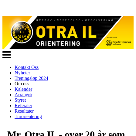
Veksle
navigasjon
Kontakt Oss
Nyheter
Treningsløp 2024
Om oss
Kalender
Arrangør
Styret
Referater
Resultater
Turorientering
Mr. Otra IL - over 20 år som