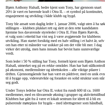
Bjørn Anthony Halsall, bedre kjent som Tony, har gjennom snart
20½ år vært en bærende kraft i Otra IL – et symbol på kontinuitet,
engasjement og utvikling i både klubb og bygd.
Tony ble ansatt som daglig leder 1. januar 2006, valgt uten å ha søk
stillingen – klubben plukket rett og slett ut den rette kandidaten
hjemme hos daværende styreleder i Otra IL Finn Bjørn Rørvik,
et valg som i ettertid har vist seg å være avgjørende for klubbens
utvikling. Han startet forsiktig med en halv stilling i et halvt år, selv
om han etter ni måneder var usikker på om det ville bli mer. I dag
virker det utrolig, men hans innsats har bevist hans uunnværlige
verdi.
Som leder i 50 % stilling har Tony, formelt kjent som Bjørn Antho
Halsall, utmerket seg på en rekke områder. Han har hatt stålkontroll
på økonomi, medlemslister og idrettskolen – alle viktige pilarer i
driften. Gjennomgående har han vært en pådriver, med en unik evn
til å bygge opp, videreutvikle og forankre en solid struktur som står
seg godt.
Under Tonys ledelse har Otra IL vokst fra rundt 600 til ca. 1600
medlemmer, med en tilsvarende økning i grupper og aktivitetstilbud
Klubben har gått fra å være et lokalt sentrum for idrett til å bli en
pulserende møteplass for bygda – med idrettsgrener som håndball,