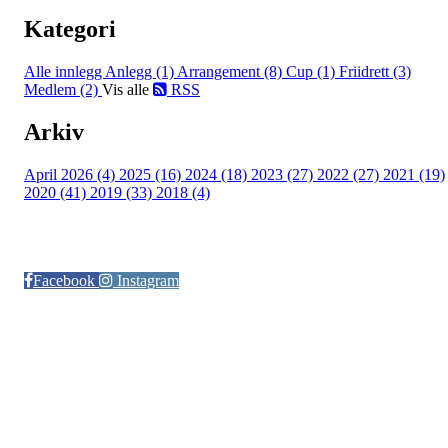
Kategori
Alle innlegg
Anlegg (1)
Arrangement (8)
Cup (1)
Friidrett (3)
Medlem (2)
Vis alle
RSS
Arkiv
April 2026 (4)
2025 (16)
2024 (18)
2023 (27)
2022 (27)
2021 (19)
2020 (41)
2019 (33)
2018 (4)
Følg oss på:
Facebook
Instagram
© Otra IL