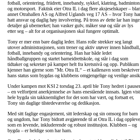
fotball, orientering, friidrett, innebandy, sykkel, klatring, badminton
og motorsport. Faktisk eier Otra IL i dag flere aksjeselskaper – blan
annet Otrahallen AS og Alfred Uglands veg 17 AS – hvor Tony ha
hatt ansvar og daglig høy involvering. På tross av dette lar han ing
detaljer gå ubemerket; han vasker gulv, måker snø og slår av lys
etter seg – alt for at organisasjonen skal fungere optimalt.
Tony er mer enn bare daglig leder. Hans rolle strekker seg langt
utover administrasjonen, som trener og aktiv utøver innen håndball,
fotball, innebandy og orientering. Han har både ledet
håndballgruppen og startet barneidrettskole, og står i dag som
tidtaker og sekretær på kamper helt fra kretsnivå og opp. Publikum
kjenner han gjerne som "Mr. Otra IL“ – et kallenavn som beskriver
hans status som bygdas og klubbens omgjengelige og venlige ansik
Under kampen mot KSI 2 torsdag 23. april ble Tony hedret i pause
– en velfortjent anerkjennelse av hans enestående innsats. Igjen vist
hele bygda sin takknemlighet for det som har vært, og fortsatt er,
Tony sin daglige tilstedeværelse og dedikasjon.
Med sitt faglige engasjement, sitt lederskap og sin omsorg for barn
og ungdom, har Tony bidratt avgjørende til at Otra IL i dag opplev
som en levende, inkluderende og robust institusjon. Klubben – og
bygda – er heldige som har ham.