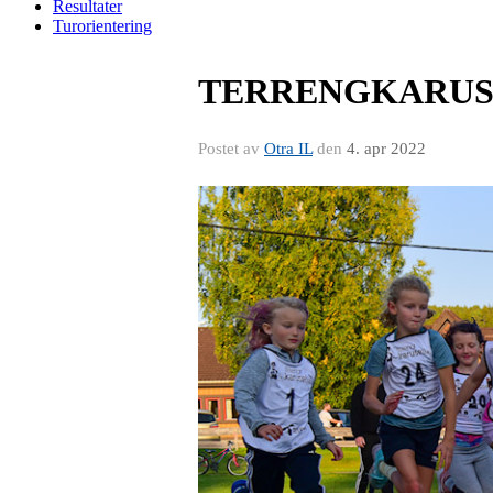
Resultater
Turorientering
TERRENGKARUSE
Postet av
Otra IL
den
4. apr 2022