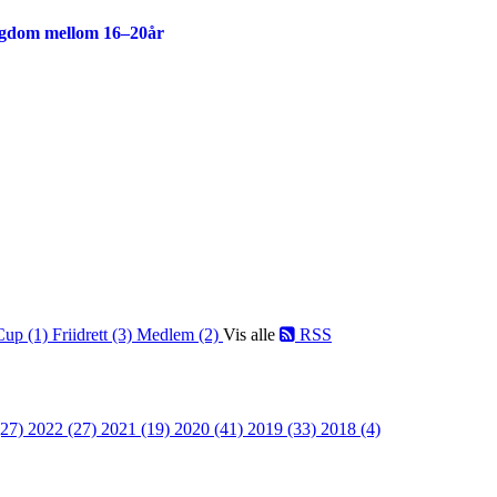
ngdom mellom 16–20år
Cup (1)
Friidrett (3)
Medlem (2)
Vis alle
RSS
(27)
2022 (27)
2021 (19)
2020 (41)
2019 (33)
2018 (4)