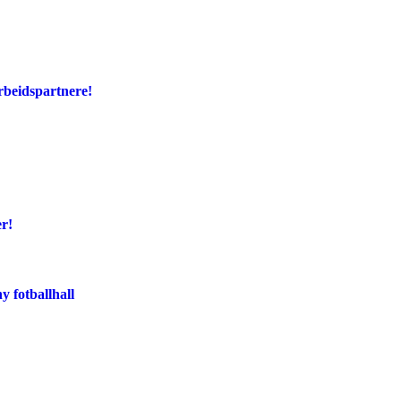
rbeidspartnere!
er!
y fotballhall