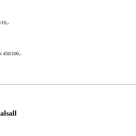
/10,-
 450/100,-
alsall